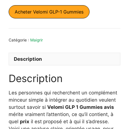
prix
prix
initial
actuel
Acheter Velomi GLP-1 Gummies
était :
est :
79,95 €.
49,95 €.
Catégorie :
Maigrir
Description
Description
Les personnes qui recherchent un complément
minceur simple à intégrer au quotidien veulent
surtout savoir si
Velomi GLP 1 Gummies avis
mérite vraiment l’attention, ce qu’il contient, à
quel
prix
il est proposé et à qui il s’adresse.
Voici une analyse claire, orientée usage, pour