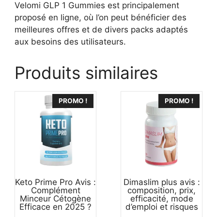
Velomi GLP 1 Gummies est principalement
proposé en ligne, où l’on peut bénéficier des
meilleures offres et de divers packs adaptés
aux besoins des utilisateurs.
Produits similaires
PROMO !
PROMO !
Keto Prime Pro Avis :
Dimaslim plus avis :
Complément
composition, prix,
79,95
€
Acheter Velomi GLP-1 Gummies
Minceur Cétogène
efficacité, mode
Le
Le
49,95
€
Efficace en 2025 ?
d’emploi et risques
prix
prix