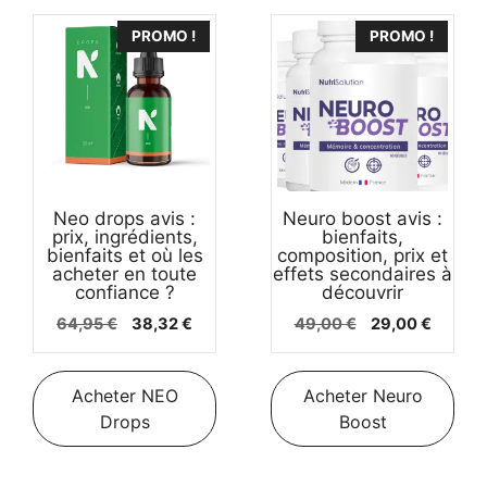
PROMO !
PROMO !
Neo drops avis :
Neuro boost avis :
prix, ingrédients,
bienfaits,
bienfaits et où les
composition, prix et
acheter en toute
effets secondaires à
confiance ?
découvrir
Le
Le
Le
Le
64,95
€
38,32
€
49,00
€
29,00
€
prix
prix
prix
prix
initial
actuel
initial
actuel
était :
est :
était :
est :
Acheter NEO
Acheter Neuro
64,95 €.
38,32 €.
49,00 €.
29,00 €
Drops
Boost