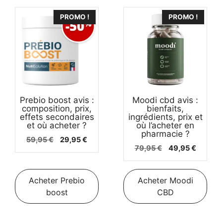
PROMO !
PROMO !
Prebio boost avis :
Moodi cbd avis :
composition, prix,
bienfaits,
effets secondaires
ingrédients, prix et
et où acheter ?
où l’acheter en
pharmacie ?
Le
Le
59,95
€
29,95
€
Le
Le
79,95
€
49,95
€
prix
prix
prix
prix
initial
actuel
initial
actuel
était :
est :
était :
est :
Acheter Prebio
Acheter Moodi
59,95 €.
29,95 €.
79,95 €.
49,95 €
boost
CBD