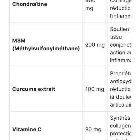
400
cartilage,
Chondroïtine
mg
réduction d
l’inflammati
Soutien du
tissu
MSM
200 mg
conjonctif,
(Méthylsulfonylméthane)
action anti-
inflammatoi
Propriétés
antioxydant
Curcuma extrait
100 mg
réduction d
la douleur
articulaire
Synthèse d
collagène,
Vitamine C
80 mg
protection