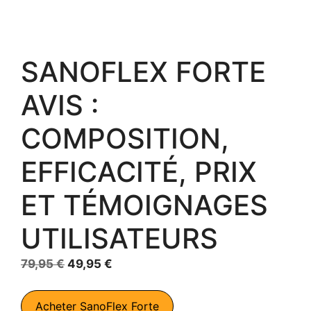
SANOFLEX FORTE
AVIS :
COMPOSITION,
EFFICACITÉ, PRIX
ET TÉMOIGNAGES
UTILISATEURS
Le
Le
79,95
€
49,95
€
prix
prix
initial
actuel
Acheter SanoFlex Forte