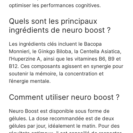
optimiser les performances cognitives.
Quels sont les principaux
ingrédients de neuro boost ?
Les ingrédients clés incluent le Bacopa
Monnieri, le Ginkgo Biloba, la Centella Asiatica,
l’Huperzine A, ainsi que les vitamines B6, B9 et
B12. Ces composants agissent en synergie pour
soutenir la mémoire, la concentration et
l’énergie mentale.
Comment utiliser neuro boost ?
Neuro Boost est disponible sous forme de
49,00
€
gélules. La dose recommandée est de deux
Acheter Neuro Boost
Le
Le
29,00
€
gélules par jour, idéalement le matin. Pour des
prix
prix