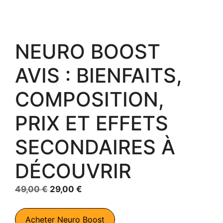
NEURO BOOST
AVIS : BIENFAITS,
COMPOSITION,
PRIX ET EFFETS
SECONDAIRES À
DÉCOUVRIR
Le
Le
49,00
€
29,00
€
prix
prix
initial
actuel
Acheter Neuro Boost