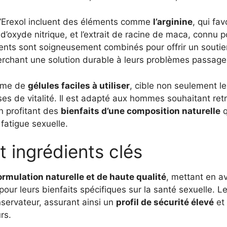
’Erexol incluent des éléments comme
l’arginine
, qui fav
’oxyde nitrique, et l’extrait de racine de maca, connu po
dients sont soigneusement combinés pour offrir un soutie
chant une solution durable à leurs problèmes passager
orme de
gélules faciles à utiliser
, cible non seulement les
ses de vitalité. Il est adapté aux hommes souhaitant ret
en profitant des
bienfaits d’une composition naturelle
q
 fatigue sexuelle.
 ingrédients clés
ormulation naturelle et de haute qualité
, mettant en a
ur leurs bienfaits spécifiques sur la santé sexuelle. L
nservateur, assurant ainsi un
profil de sécurité élevé
et 
rs.