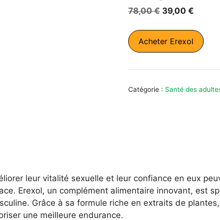
Le
Le
78,00
€
39,00
€
prix
prix
initial
actuel
Acheter Erexol
était :
est :
78,00 €.
39,00 
Catégorie :
Santé des adulte
orer leur vitalité sexuelle et leur confiance en eux pe
icace. Erexol, un complément alimentaire innovant, est 
culine. Grâce à sa formule riche en extraits de plantes, i
voriser une meilleure endurance.