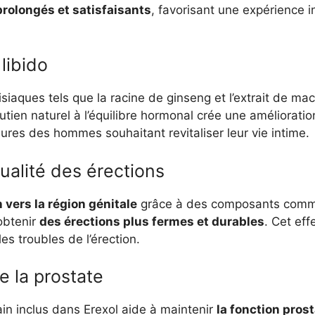
prolongés et satisfaisants
, favorisant une expérience i
libido
siaques tels que la racine de ginseng et l’extrait de ma
utien naturel à l’équilibre hormonal crée une amélioratio
res des hommes souhaitant revitaliser leur vie intime.
ualité des érections
n vers la région génitale
grâce à des composants comme 
’obtenir
des érections plus fermes et durables
. Cet eff
les troubles de l’érection.
e la prostate
nain inclus dans Erexol aide à maintenir
la fonction pros