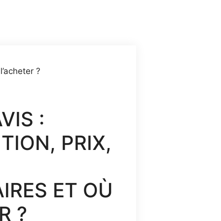
était :
est :
78,00 €.
39,00 €.
l’acheter ?
VIS :
ION, PRIX,
IRES ET OÙ
R ?