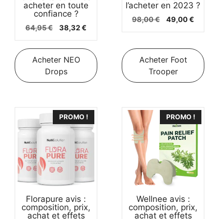
acheter en toute
l’acheter en 2023 ?
confiance ?
Le
Le
98,00
€
49,00
€
Le
Le
64,95
€
38,32
€
prix
prix
prix
prix
initial
actuel
initial
actuel
était :
est :
était :
est :
Acheter NEO
Acheter Foot
98,00 €.
49,00 
64,95 €.
38,32 €.
Drops
Trooper
PROMO !
PROMO !
159,98
€
Acheter easeflex
Florapure avis :
Wellnee avis :
Le
Le
79,99
€
composition, prix,
composition, prix,
prix
prix
achat et effets
achat et effets