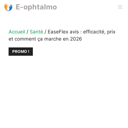
Aller
E-ophtalmo
Me
au
contenu
Accueil
/
Santé
/ EaseFlex avis : efficacité, prix
et comment ça marche en 2026
PROMO !