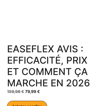
EASEFLEX AVIS :
EFFICACITÉ, PRIX
ET COMMENT ÇA
MARCHE EN 2026
Le
Le
159,98
€
79,99
€
prix
prix
initial
actuel