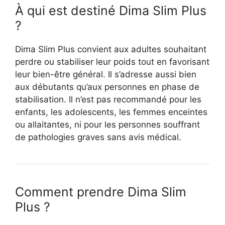
À qui est destiné Dima Slim Plus
?
Dima Slim Plus convient aux adultes souhaitant
perdre ou stabiliser leur poids tout en favorisant
leur bien-être général. Il s’adresse aussi bien
aux débutants qu’aux personnes en phase de
stabilisation. Il n’est pas recommandé pour les
enfants, les adolescents, les femmes enceintes
ou allaitantes, ni pour les personnes souffrant
de pathologies graves sans avis médical.
Comment prendre Dima Slim
59,65
€
Acheter DimaSlim Plus
Plus ?
Le
Le
36,65
€
prix
prix