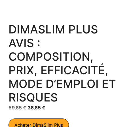
DIMASLIM PLUS
AVIS :
COMPOSITION,
PRIX, EFFICACITÉ,
MODE D’EMPLOI ET
RISQUES
Le
Le
59,65
€
36,65
€
prix
prix
initial
actuel
Acheter DimaSlim Plus