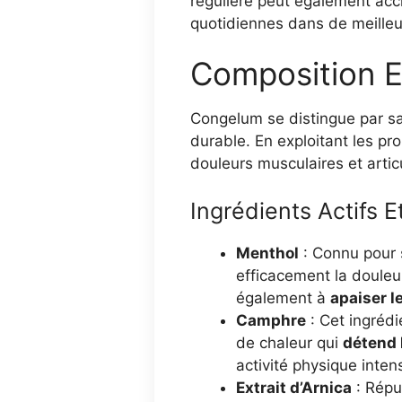
régulière peut également accro
quotidiennes dans de meilleu
Composition E
Congelum se distingue par s
durable. En exploitant les pro
douleurs musculaires et articu
Ingrédients Actifs E
Menthol
: Connu pour
efficacement la douleur
également à
apaiser l
Camphre
: Cet ingrédi
de chaleur qui
détend 
activité physique inten
Extrait d’Arnica
: Répu