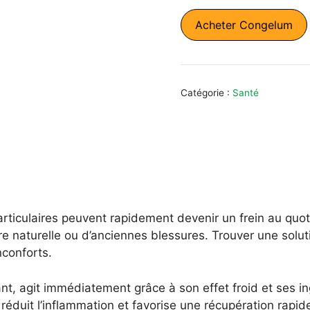
initial
actue
Acheter Congelum
était :
est :
118,00 €.
59,00
Catégorie :
Santé
rticulaires peuvent rapidement devenir un frein au quot
ure naturelle ou d’anciennes blessures. Trouver une soluti
nconforts.
nt, agit immédiatement grâce à son effet froid et ses ing
 réduit l’inflammation et favorise une récupération rapide