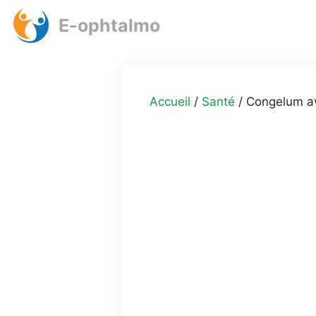
Aller
E-ophtalmo
au
contenu
Accueil
/
Santé
/ Congelum avi