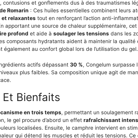
, contusions et gonflements dus à des traumatismes lé
 de Romarin
: Ces huiles essentielles combinent leurs at
 et relaxantes
tout en renforçant l’action anti-inflammat
En apportant une source de chaleur supplémentaire, cet e
re profond
et aide à
soulager les tensions
dans les zo
es composants hydratants aident à maintenir la qualité 
ent également au confort global lors de l’utilisation du gel.
ngrédients actifs dépassant
30 %
, Congelum surpasse 
iveaux plus faibles. Sa composition unique agit de mani
cace.
Et Bienfaits
canisme en trois temps
, permettant un soulagement ra
on, le gel procure d’abord un effet
rafraîchissant inten
eurs localisées. Ensuite, le camphre intervient en stimu
leur qui détend les muscles et réduit les tensions. Ce 