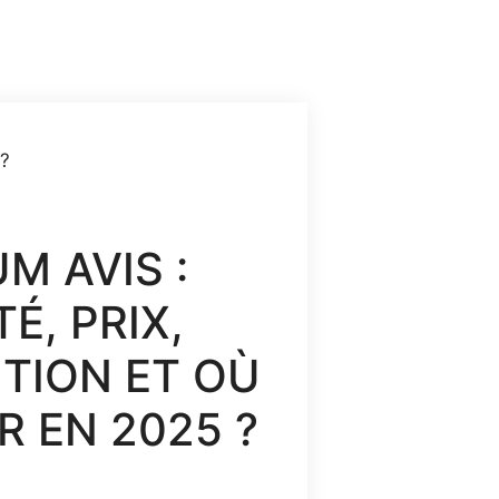
était :
est :
118,00 €.
59,00 €.
 ?
M AVIS :
É, PRIX,
TION ET OÙ
R EN 2025 ?