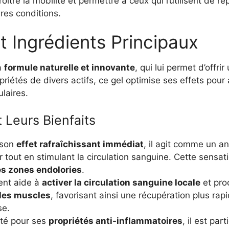
ître la mobilité et permettre à ceux qui l’utilisent de re
res conditions.
t Ingrédients Principaux
a
formule naturelle et innovante
, qui lui permet d’offr
priétés de divers actifs, ce gel optimise ses effets pour
laires.
t Leurs Bienfaits
 son
effet rafraîchissant immédiat
, il agit comme un a
 tout en stimulant la circulation sanguine. Cette sensat
es zones endolories
.
ent aide à
activer la circulation sanguine locale
et pro
les muscles
, favorisant ainsi une récupération plus rapi
se.
té pour ses
propriétés anti-inflammatoires
, il est par