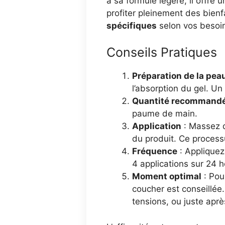
à sa formule légère, il offre 
profiter pleinement des bienfa
spécifiques
selon vos besoi
Conseils Pratiques
Préparation de la pea
l’absorption du gel. U
Quantité recommand
paume de main.
Application
: Massez d
du produit. Ce proces
Fréquence
: Appliquez
4 applications sur 24 h
Moment optimal
: Pour
coucher est conseillée
tensions, ou juste aprè