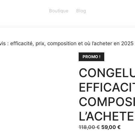
Boutique
Blog
s : efficacité, prix, composition et où l’acheter en 2025
PROMO !
CONGELU
EFFICACIT
COMPOSI
L’ACHETE
Le
Le
118,00
€
59,00
€
prix
prix